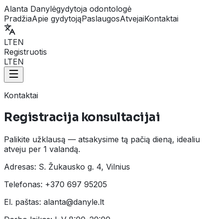
Alanta Danylė
gydytoja odontologė
Pradžia
Apie gydytoją
Paslaugos
Atvejai
Kontaktai
LT
EN
Registruotis
LT
EN
Kontaktai
Registracija konsultacijai
Palikite užklausą — atsakysime tą pačią dieną, idealiu
atveju per 1 valandą.
Adresas:
S. Žukausko g. 4, Vilnius
Telefonas:
+370 697 95205
El. paštas:
alanta@danyle.lt