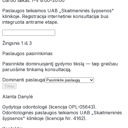
Darbo laikas:
I–V 8:00–20:00
Paslaugos teikiamos UAB „Skaitmeninės šypsenos"
klinikoje. Registracija internetinei konsultacijai bus
integruota antrame etape.
Žingsnis 1 iš 3
Paslaugos pasirinkimas
Pasirinkite dominuojantį gydymo tikslą — taip greičiau
paruošime tinkamą konsultaciją.
Dominanti paslauga
Toliau
Alanta Danylė
Gydytoja odontologė (licencija OPL-05643).
Odontologinės paslaugos teikiamos UAB „Skaitmeninės
šypsenos" klinikoje (licencija Nr. 4162).